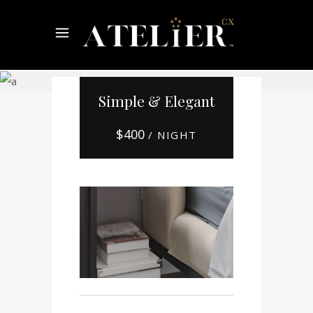
Online
Hotel
Booking
Simple & Elegant
$
400
/ NIGHT